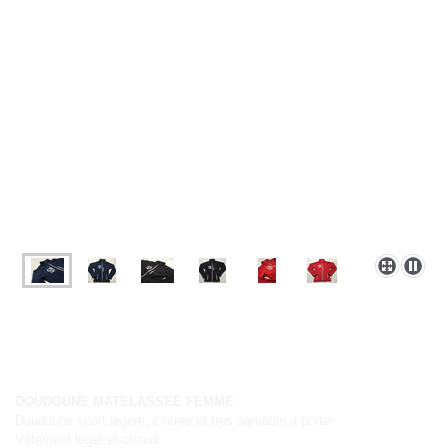
DOUDOUNE MATELASSEE FEMME
Doudoune sport légère, cintrée et très agréable à porter
Vêtement léger et chaud