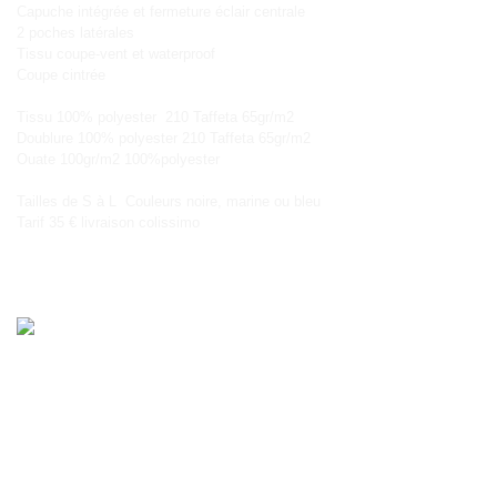
Capuche intégrée et fermeture éclair centrale
2 poches latérales
Tissu coupe-vent et waterproof
Coupe cintrée
Tissu 100% polyester 210 Taffeta 65gr/m2
Doublure 100% polyester 210 Taffeta 65gr/m2
Ouate 100gr/m2 100%polyester
Tailles de S à L Couleurs noire, marine ou bleu
Tarif 35 € livraison colissimo