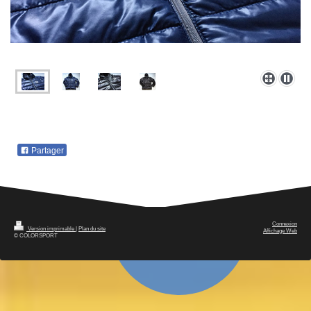
Partager
Connexion
Version imprimable
|
Plan du site
Affichage Web
© COLORSPORT