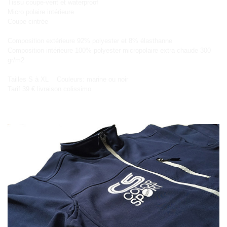
Tissu coupe-vent et waterproof
Micro polaire intérieure
Coupe cintrée
Composition extérieure 92% polyester et 8% élasthanne
Composition intérieure 100% polyester micropolaire extra chaude 300
gr/m2
Tailles S à XL Couleurs: marine ou noir
Tarif 39 € livraison colissimo