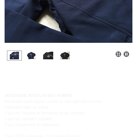
DOUDOUNE MATELASSEE HOMME
Doudoune sport légère, cintrée et très agréable à porter
Vêtement léger et chaud
Capuche intégrée et fermeture éclair centrale
2 poches latérales zippées
Tissu coupe-vent et waterproof
Tissu 100% polyester 210 Taffeta 65gr/m2