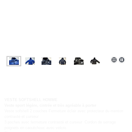
VESTE SOFTSHELL HOMME
Veste sport légère, cintrée et très agréable à porter
Veste sofshell 2 couches Fermeture éclair avec protecteur du menton
contrasté et curseur
3 poches avec fermeture contrasté et curseur Cordon de serrage
poignets en caoutchouc avec velcro