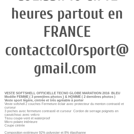
heures partout en
FRANCE
contactcolOrsport@
gmail.com
VESTE SOFTSHELL OFFICIELLE TECNO GLOBE MARATHON 2016 BLEU
Modèle FEMME ( 3 premières photos ) & HOMME ( 2 dernières photos )
Veste sport légère, cintrée et très agréable à porter
Veste sofshell 2 couches Fermeture éclair avec protecteur du menton contrasté et
curseur
3 poches avec fermeture contrasté et curseur Cordon de serrage poignets en
caoutchouc avec velcro
Tissu coupe-vent et waterproof
Micro polaire intérieure
Coupe cintrée
Composition extérieure 92% polyester et 8% élasthanne