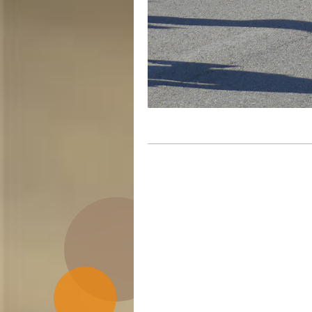
DIMA
Tous 
MOD 